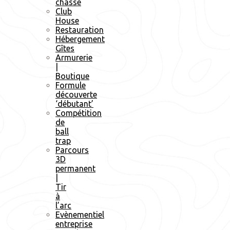
chasse
Club
House
Restauration
Hébergement
Gîtes
Armurerie
|
Boutique
Formule
découverte
‘débutant’
Compétition
de
ball
trap
Parcours
3D
permanent
|
Tir
à
l’arc
Evènementiel
entreprise