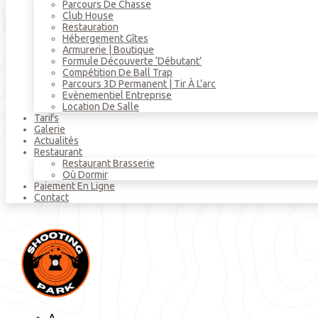
Parcours De Chasse
Club House
Restauration
Hébergement Gîtes
Armurerie | Boutique
Formule Découverte ‘débutant’
Compétition De Ball Trap
Parcours 3D Permanent | Tir À L’arc
Evènementiel Entreprise
Location De Salle
Tarifs
Galerie
Actualités
Restaurant
Restaurant Brasserie
Où Dormir
Paiement En Ligne
Contact
A