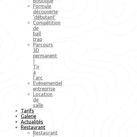
Boutique
Formule
découverte
‘débutant’
Compétition
de
ball
trap
Parcours
3D
permanent
|
Tir
à
l’arc
Evènementiel
entreprise
Location
de
salle
Tarifs
Galerie
Actualités
Restaurant
Restaurant