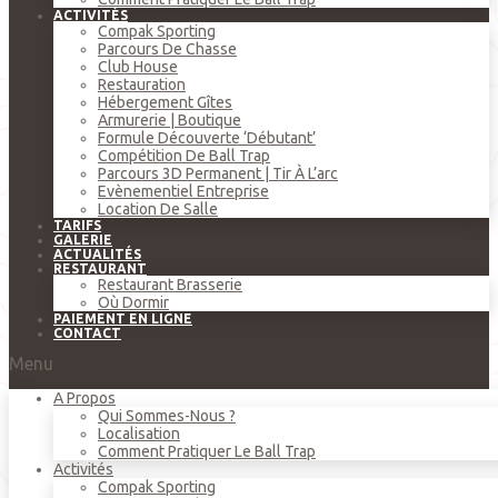
ACTIVITÉS
Compak Sporting
Parcours De Chasse
Club House
Restauration
Hébergement Gîtes
Armurerie | Boutique
Formule Découverte ‘débutant’
Compétition De Ball Trap
Parcours 3D Permanent | Tir À L’arc
Evènementiel Entreprise
Location De Salle
TARIFS
GALERIE
ACTUALITÉS
RESTAURANT
Restaurant Brasserie
Où Dormir
PAIEMENT EN LIGNE
CONTACT
Menu
A Propos
Qui Sommes-Nous ?
Localisation
Comment Pratiquer Le Ball Trap
Activités
Compak Sporting