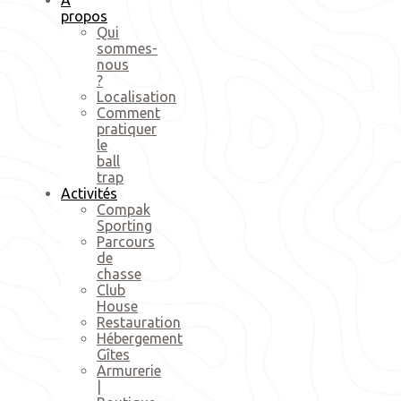
propos
Qui
sommes-
nous
?
Localisation
Comment
pratiquer
le
ball
trap
Activités
Compak
Sporting
Parcours
de
chasse
Club
House
Restauration
Hébergement
Gîtes
Armurerie
|