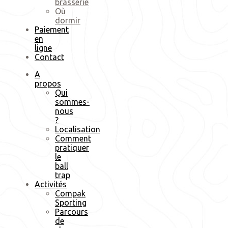
brasserie
Où
dormir
Paiement
en
ligne
Contact
A
propos
Qui
sommes-
nous
?
Localisation
Comment
pratiquer
le
ball
trap
Activités
Compak
Sporting
Parcours
de