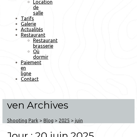
Location
de
salle
Tarifs
Galerie
Actualités
Restaurant
Restaurant
brasserie
Où
dormir
Paiement
en
ligne
Contact
ven Archives
Shooting Park
>
Blog
>
2025
>
juin
Jour :
20 juin 2025