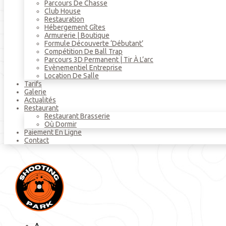
Parcours De Chasse
Club House
Restauration
Hébergement Gîtes
Armurerie | Boutique
Formule Découverte ‘débutant’
Compétition De Ball Trap
Parcours 3D Permanent | Tir À L’arc
Evènementiel Entreprise
Location De Salle
Tarifs
Galerie
Actualités
Restaurant
Restaurant Brasserie
Où Dormir
Paiement En Ligne
Contact
A