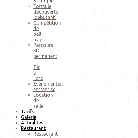
Boutique
Formule
découverte
‘débutant’
Compétition
de
ball
trap
Parcours
3D
permanent
|
Tir
à
l’arc
Evènementiel
entreprise
Location
de
salle
Tarifs
Galerie
Actualités
Restaurant
Restaurant