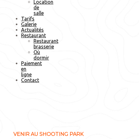
Location
de
salle
Tarifs
Galerie
Actualités
Restaurant
Restaurant
brasserie
Où
dormir
Paiement
en
ligne
Contact
VENIR AU SHOOTING PARK