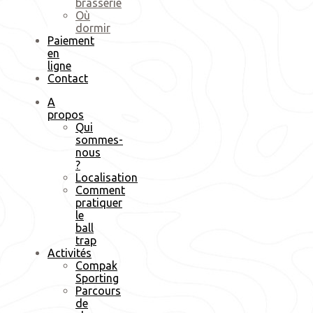
brasserie
Où
dormir
Paiement
en
ligne
Contact
A
propos
Qui
sommes-
nous
?
Localisation
Comment
pratiquer
le
ball
trap
Activités
Compak
Sporting
Parcours
de