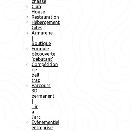
chasse
Club
House
Restauration
Hébergement
Gîtes
Armurerie
|
Boutique
Formule
découverte
‘débutant’
Compétition
de
ball
trap
Parcours
3D
permanent
|
Tir
à
l’arc
Evènementiel
entreprise