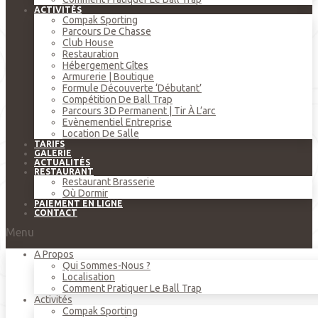
ACTIVITÉS
Compak Sporting
Parcours De Chasse
Club House
Restauration
Hébergement Gîtes
Armurerie | Boutique
Formule Découverte ‘débutant’
Compétition De Ball Trap
Parcours 3D Permanent | Tir À L’arc
Evènementiel Entreprise
Location De Salle
TARIFS
GALERIE
ACTUALITÉS
RESTAURANT
Restaurant Brasserie
Où Dormir
PAIEMENT EN LIGNE
CONTACT
Menu
A Propos
Qui Sommes-Nous ?
Localisation
Comment Pratiquer Le Ball Trap
Activités
Compak Sporting