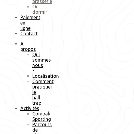
brasserie
Où
dormir
Paiement
en
ligne
Contact
A
propos
Qui
sommes-
nous
?
Localisation
Comment
pratiquer
le
ball
trap
Activités
Compak
Sporting
Parcours
de