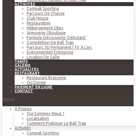
ACTIVITÉS
Compak Sporting
Parcours De Chasse
Club House
Restauration
Hébergement Gîtes
Armurerie | Boutique
Formule Découverte ‘débutant’
Compétition De Ball Trap
Parcours 3D Permanent | Tir À L’arc
Evènementiel Entreprise
Location De Salle
TARIFS
GALERIE
ACTUALITÉS
RESTAURANT
Restaurant Brasserie
Où Dormir
PAIEMENT EN LIGNE
CONTACT
Menu
A Propos
Qui Sommes-Nous ?
Localisation
Comment Pratiquer Le Ball Trap
Activités
Compak Sporting