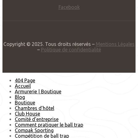
Facebook
Copyright © 2025. Tous droits réservés –
Mentions Légales
–
Politique de confidentialité
404 Page
Accueil
Armurerie | Boutique
Blog
Boutique
Chambres d’hôtel
Club House
Comité d’entreprise
Comment pratiquer le ball trap
Compak Sporting
Compétition de ball trap