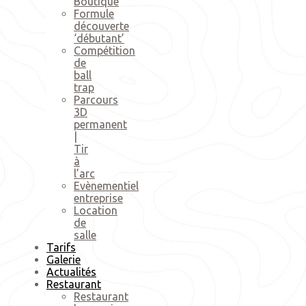
Boutique
Formule
découverte
‘débutant’
Compétition
de
ball
trap
Parcours
3D
permanent
|
Tir
à
l’arc
Evènementiel
entreprise
Location
de
salle
Tarifs
Galerie
Actualités
Restaurant
Restaurant