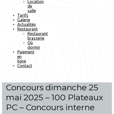
Location
de
salle
Tarifs
Galerie
Actualités
Restaurant
Restaurant
brasserie
Où
dormir
Paiement
en
ligne
Contact
Concours dimanche 25
mai 2025 – 100 Plateaux
PC – Concours interne