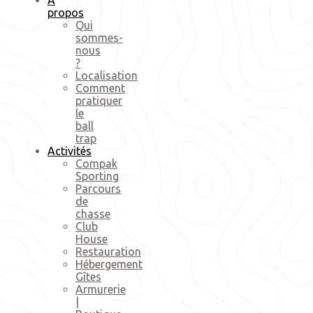
propos
Qui
sommes-
nous
?
Localisation
Comment
pratiquer
le
ball
trap
Activités
Compak
Sporting
Parcours
de
chasse
Club
House
Restauration
Hébergement
Gîtes
Armurerie
|