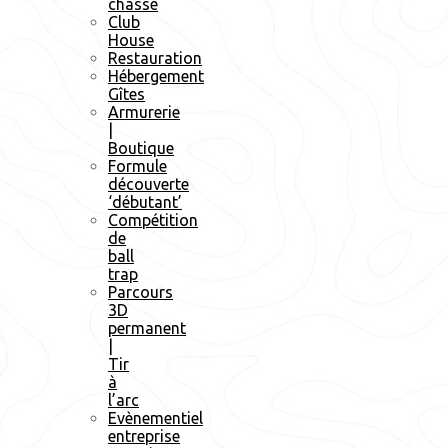
chasse
Club
House
Restauration
Hébergement
Gîtes
Armurerie
|
Boutique
Formule
découverte
‘débutant’
Compétition
de
ball
trap
Parcours
3D
permanent
|
Tir
à
l’arc
Evènementiel
entreprise