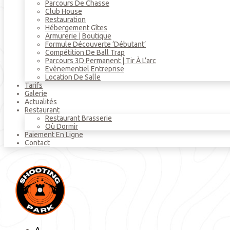
Parcours De Chasse
Club House
Restauration
Hébergement Gîtes
Armurerie | Boutique
Formule Découverte ‘débutant’
Compétition De Ball Trap
Parcours 3D Permanent | Tir À L’arc
Evènementiel Entreprise
Location De Salle
Tarifs
Galerie
Actualités
Restaurant
Restaurant Brasserie
Où Dormir
Paiement En Ligne
Contact
A